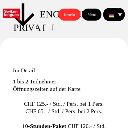
ENGLISCH
Kontakt
Menu
P
R
I
V
A
T
-
U
N
T
E
R
R
I
C
H
T
Im Detail
1 bis 2 Teilnehmer
Öffnungszeiten auf der Karte
CHF 125.- / Std. / Pers. bei 1 Pers.
CHF 65.- / Std. / Pers. bei 2 Pers.
10-Stunden-Paket
CHF 120.- / Std.