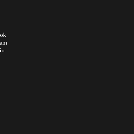
ook
ram
in