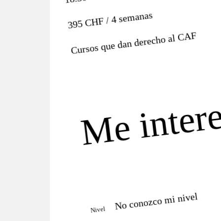
395 CHF / 4 semanas
CAF
Cursos que dan derecho al
Me intere
No conozco mi nivel
Nivel