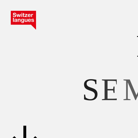
S
E
M