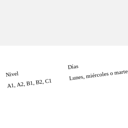
Días
Lunes, miércoles o marte
Nivel
C1
B2
B1
A2
A1