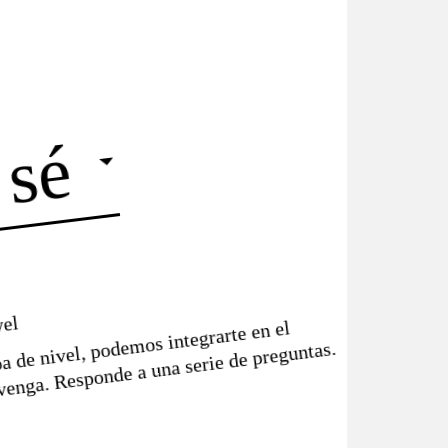
 sé
vel
a de nivel, podemos integrarte en el
venga. Responde a una serie de preguntas.