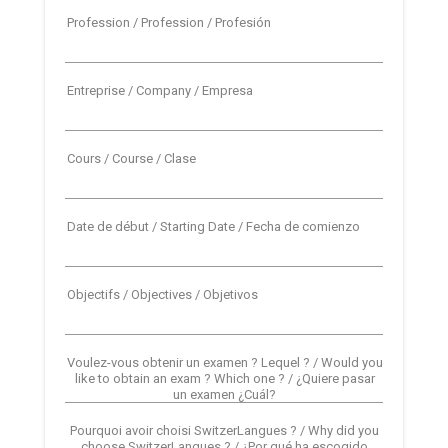
Profession / Profession / Profesión
Entreprise / Company / Empresa
Cours / Course / Clase
Date de début / Starting Date / Fecha de comienzo
Objectifs / Objectives / Objetivos
Voulez-vous obtenir un examen ? Lequel ? / Would you
like to obtain an exam ? Which one ? / ¿Quiere pasar
un examen ¿Cuál?
Pourquoi avoir choisi SwitzerLangues ? / Why did you
choose SwitzerLangues ? / ¿Por qué ha escogido