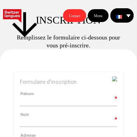
Contact
Menu
I
N
S
C
R
I
P
T
I
O
N
Remplissez le formulaire ci-dessous pour
vous pré-inscrire.
Formulaire d'inscription
Prénom
Nom
Adresse