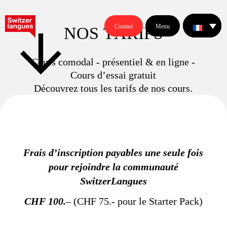
Contact
Menu
N
O
S
T
A
R
I
F
S
Cours comodal - présentiel & en ligne -
Cours d’essai gratuit
Découvrez tous les tarifs de nos cours.
Frais d’inscription payables une seule fois
pour rejoindre la communauté
SwitzerLangues
CHF 100.
– (CHF 75.- pour le Starter Pack)